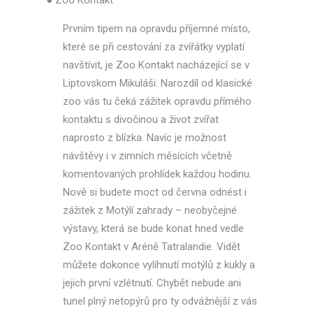
Prvním tipem na opravdu příjemné místo,
které se při cestování za zvířátky vyplatí
navštívit, je Zoo Kontakt nacházející se v
Liptovskom Mikuláši. Narozdíl od klasické
zoo vás tu čeká zážitek opravdu přímého
kontaktu s divočinou a život zvířat
naprosto z blízka. Navíc je možnost
návštěvy i v zimních měsících včetně
komentovaných prohlídek každou hodinu.
Nově si budete moct od června odnést i
zážitek z Motýlí zahrady – neobyčejné
výstavy, která se bude konat hned vedle
Zoo Kontakt v Aréně Tatralandie. Vidět
můžete dokonce vylíhnutí motýlů z kukly a
jejich první vzlétnutí. Chybět nebude ani
tunel plný netopýrů pro ty odvážnější z vás