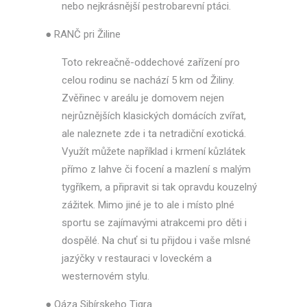
nebo nejkrásnější pestrobarevní ptáci.
●
RANČ pri Žiline
Toto rekreačně-oddechové zařízení pro
celou rodinu se nachází 5 km od Žiliny.
Zvěřinec v areálu je domovem nejen
nejrůznějších klasických domácích zvířat,
ale naleznete zde i ta netradiční exotická.
Využít můžete například i krmení kůzlátek
přímo z lahve či focení a mazlení s malým
tygříkem, a připravit si tak opravdu kouzelný
zážitek. Mimo jiné je to ale i místo plné
sportu se zajímavými atrakcemi pro děti i
dospělé. Na chuť si tu přijdou i vaše mlsné
jazýčky v restauraci v loveckém a
westernovém stylu.
●
Oáza Sibírskeho Tigra