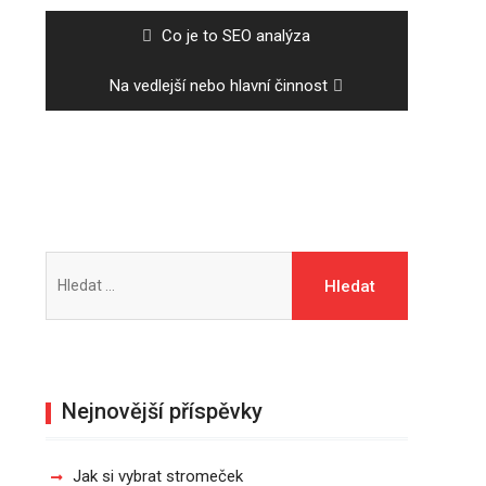
pro
příspěvek
Previous
Co je to SEO analýza
post:
Next
Na vedlejší nebo hlavní činnost
post:
Vyhledávání
Nejnovější příspěvky
Jak si vybrat stromeček