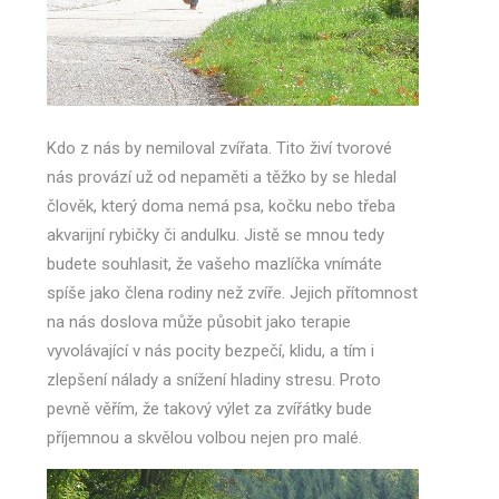
Kdo z nás by nemiloval zvířata. Tito živí tvorové
nás provází už od nepaměti a těžko by se hledal
člověk, který doma nemá psa, kočku nebo třeba
akvarijní rybičky či andulku. Jistě se mnou tedy
budete souhlasit, že vašeho mazlíčka vnímáte
spíše jako člena rodiny než zvíře. Jejich přítomnost
na nás doslova může působit jako terapie
vyvolávající v nás pocity bezpečí, klidu, a tím i
zlepšení nálady a snížení hladiny stresu. Proto
pevně věřím, že takový výlet za zvířátky bude
příjemnou a skvělou volbou nejen pro malé.