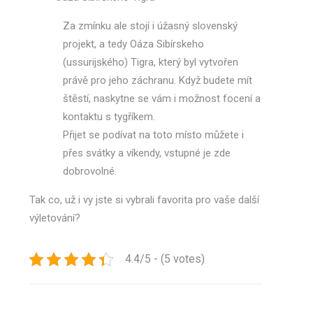
Za zmínku ale stojí i úžasný slovenský
projekt, a tedy Oáza Sibírskeho
(ussurijského) Tigra, který byl vytvořen
právě pro jeho záchranu. Když budete mít
štěstí, naskytne se vám i možnost focení a
kontaktu s tygříkem.
Přijet se podívat na toto místo můžete i
přes svátky a víkendy, vstupné je zde
dobrovolné.
Tak co, už i vy jste si vybrali favorita pro vaše další
výletování?
4.4/5 - (5 votes)
Navigace