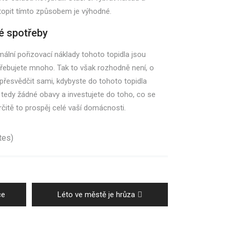
 topit tímto způsobem je výhodné.
é spotřeby
ální pořizovací náklady tohoto topidla jsou
řebujete mnoho. Tak to však rozhodně není, o
řesvědčit sami, kdybyste do tohoto topidla
 tedy žádné obavy a investujete do toho, co se
rčitě to prospěj celé vaší domácnosti.
tes)
Next
ce
Léto ve městě je hrůza
post: