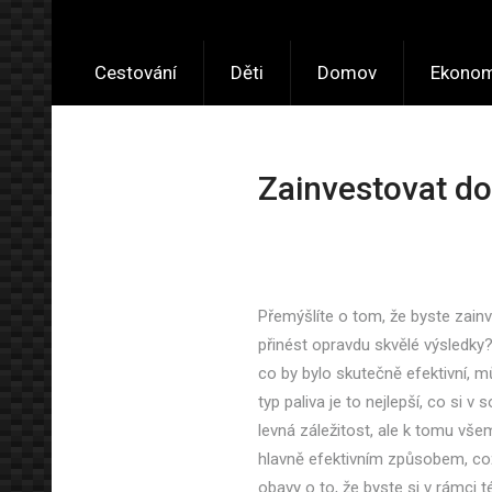
Cestování
Děti
Domov
Ekonom
Zainvestovat do 
Přemýšlíte o tom, že byste zain
přinést opravdu skvělé výsledky?
co by bylo skutečně efektivní, 
typ paliva je to nejlepší, co si 
levná záležitost, ale k tomu vš
hlavně efektivním způsobem, což
obavy o to, že byste si v rámci té