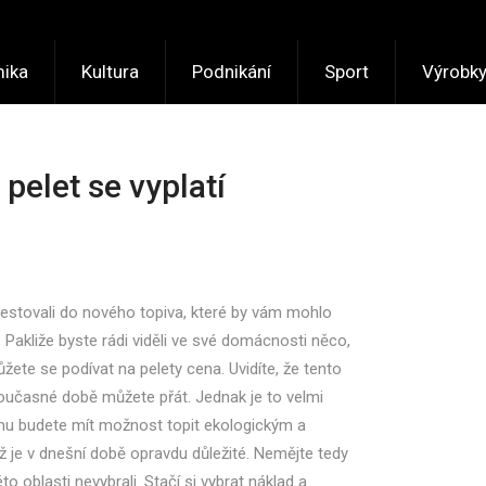
ika
Kultura
Podnikání
Sport
Výrobk
pelet se vyplatí
vestovali do nového topiva, které by vám mohlo
 Pakliže byste rádi viděli ve své domácnosti něco,
můžete se podívat na
pelety cena
. Uvidíte, že tento
v současné době můžete přát. Jednak je to velmi
emu budete mít možnost topit ekologickým a
 je v dnešní době opravdu důležité. Nemějte tedy
to oblasti nevybrali. Stačí si vybrat náklad a