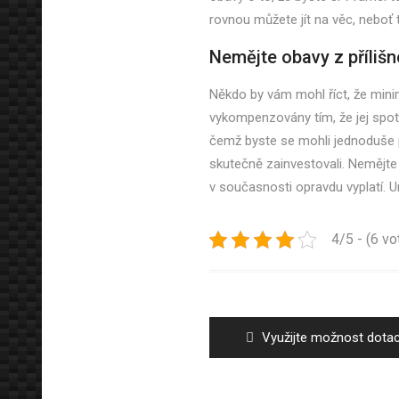
rovnou můžete jít na věc, neboť
Nemějte obavy z přílišn
Někdo by vám mohl říct, že minim
vykompenzovány tím, že jej spot
čemž byste se mohli jednoduše p
skutečně zainvestovali. Nemějte
v současnosti opravdu vyplatí. U
4/5 - (6 vo
Navigace
pro
příspěvek
Previous
Využijte možnost dota
post: