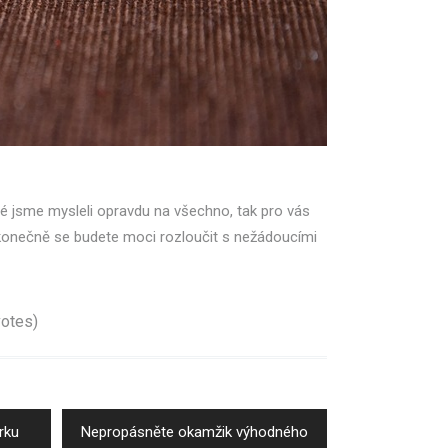
ré jsme mysleli opravdu na všechno, tak pro vás
konečně se budete moci rozloučit s nežádoucími
votes)
Next
rku
Nepropásněte okamžik výhodného