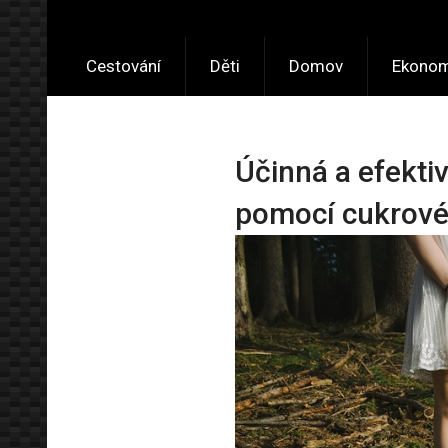
Cestování
Děti
Domov
Ekonom
Účinná a efekti
pomocí cukrové