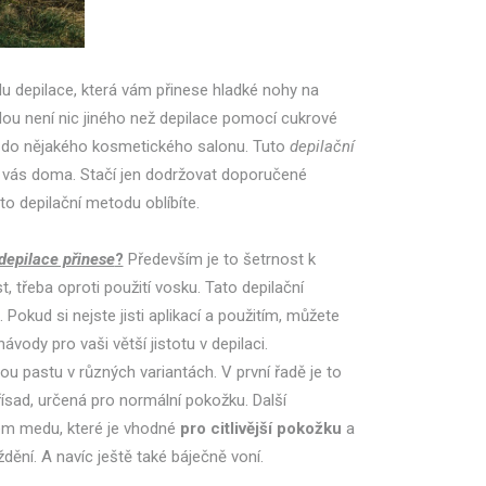
u depilace, která vám přinese hladké nohy na
ou není nic jiného než depilace pomocí
cukrové
 do nějakého kosmetického salonu. Tuto
depilační
 vás doma. Stačí jen dodržovat doporučené
tuto depilační metodu oblíbíte.
depilace přinese
?
Především je to šetrnost k
, třeba oproti použití vosku. Tato depilační
 Pokud si nejste jisti aplikací a použitím, můžete
vody pro vaši větší jistotu v depilaci.
u pastu v různých variantách. V první řadě je to
přísad, určená pro normální pokožku. Další
kem medu, které je vhodné
pro citlivější pokožku
a
dění. A navíc ještě také báječně voní.