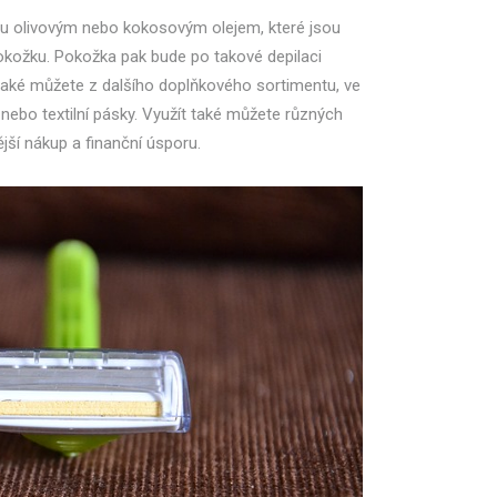
tu olivovým nebo kokosovým olejem, které jsou
kožku. Pokožka pak bude po takové depilaci
 také můžete z dalšího doplňkového sortimentu, ve
nebo textilní pásky. Využít také můžete různých
ější nákup a finanční úsporu.